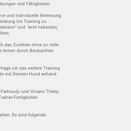
Übungen und Fähigkeiten.
ive und individuelle Betreuung
lenkung ins Training zu
hdenken“ und lernt nebenbei,
iben.
rch das Zusehen ohne zu viele
e lernen durch Beobachten
rage ich das weitere Training
ernte mit Deinem Hund anhand
e Farhoody und Viviane Theby,
rainer-Fertigkeiten
eiten. Es sind folgende