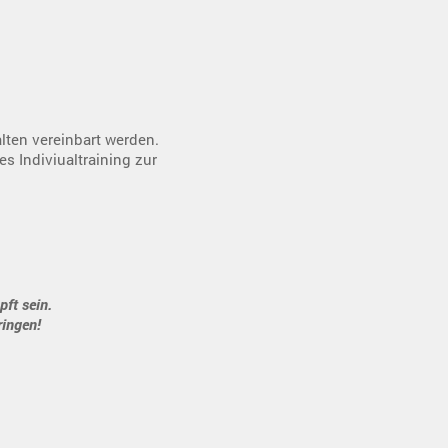
ten vereinbart werden.
es Indiviualtraining zur
ft sein.
ringen!